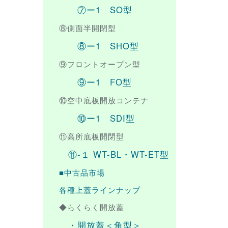
⑦ー1 SO型
⑧側面半開閉型
⑧ー1 SHO型
⑨フロントオープン型
⑨ー1 FO型
⑩空中底板開放コンテナ
⑩ー1 SDI型
⑪高所底板開閉型
⑪-１ WT-BL・WT-ET型
■中古品市場
各種上蓋ラインナップ
◆らくらく開放蓋
・開放蓋＜角型＞